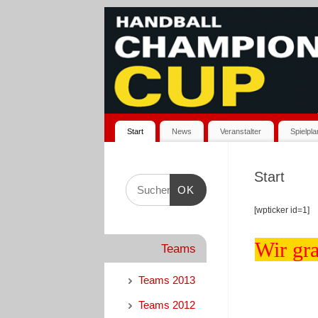
Start
News
Veranstalter
Spielpl
Start
OK
[wpticker id=1]
Wir gr
Teams
Teams 2013
Teams 2012