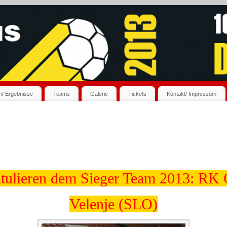
an/ Ergebnisse
Teams
Galerie
Tickets
Kontakt/ Impressum
atulieren dem Sieger Team 2013: RK 
Velenje (SLO)