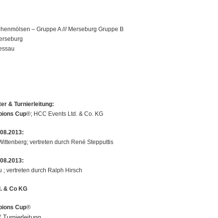
henmölsen – Gruppe A /// Merseburg Gruppe B
erseburg
essau
er & Turnierleitung:
pions Cup
®; HCC Events Ltd. & Co. KG
.08.2013:
ittenberg; vertreten durch René Stepputtis
.08.2013:
 ; vertreten durch Ralph Hirsch
. & Co KG
pions Cup
®
 Turnierleitung