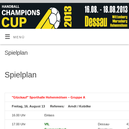
MENÜ
Spielplan
Spielplan
"Glückauf" Sporthalle Hohenmölsen – Gruppe A
Freitag, 16. August 13 Referees
:
Arndt / Kobilke
16.00 Uhr
Einlass
17.00 Uhr
VfL
Dessau-
41