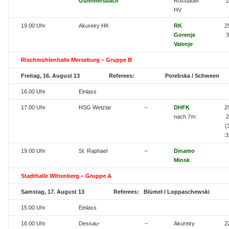
Gummersbach
Rosslauer
2
HV
19.00 Uhr
Akureiry HK
RK
25
Gorenje
3
Valenje
Rischmühlenhalle Merseburg – Gruppe B
Freitag, 16. August 13 Referees
:
Porebska / Schween
16.00 Uhr
Einlass
17.00 Uhr
HSG Wetzlar
–
DHFK
29
nach 7m:
2
(
:3
19.00 Uhr
St. Raphael
–
Dinamo
Minsk
Stadthalle Wittenberg – Gruppe A
Samstag, 17. August 13 Referees: Blümel / Loppaschewski
15:00 Uhr
Einlass
16.00 Uhr
Dessau-
–
Akureiry
22