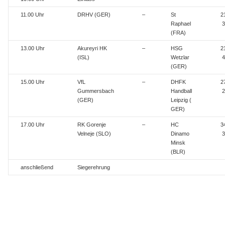
11.00 Uhr
DRHV (GER)
–
St
21
Raphael
3
(FRA)
13.00 Uhr
Akureyri HK
–
HSG
21
(ISL)
Wetzlar
4
(GER)
15.00 Uhr
VfL
–
DHFK
27
Gummersbach
Handball
2
(GER)
Leipzig (
GER)
17.00 Uhr
RK Gorenje
–
HC
34
Velneje (SLO)
Dinamo
3
Minsk
(BLR)
anschließend
Siegerehrung