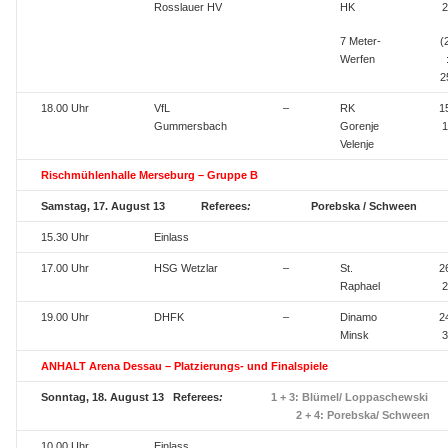
Rosslauer HV
HK
2
7 Meter-
(
Werfen
2
18.00 Uhr
VfL
–
RK
15
Gummersbach
Gorenje
1
Velenje
Rischmühlenhalle Merseburg – Gruppe B
Samstag, 17. August 13 Referees
:
Porebska / Schween
15.30 Uhr
Einlass
17.00 Uhr
HSG Wetzlar
–
St.
26
Raphael
2
19.00 Uhr
DHFK
–
Dinamo
24
Minsk
3
ANHALT Arena Dessau – Platzierungs- und Finalspiele
Sonntag, 18. August 13 Referees
:
1 + 3: Blümel/ Loppaschewski
2 + 4: Porebska/ Schween
10.00 Uhr
Einlass