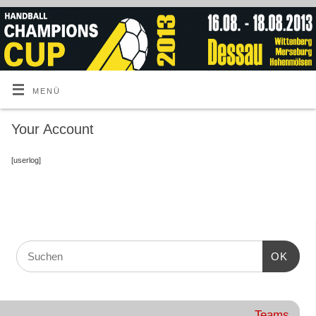
MENÜ
Your Account
[userlog]
OK
Teams