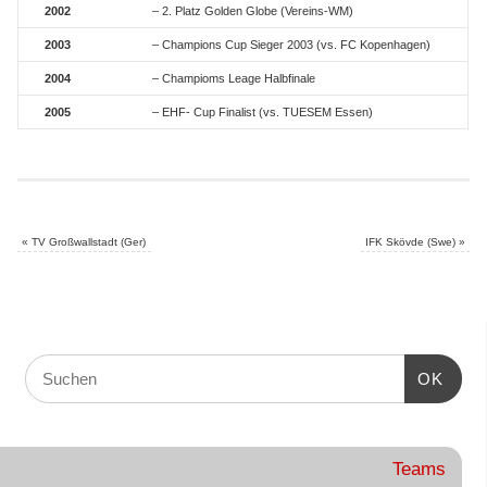
2002
– 2. Platz Golden Globe (Vereins-WM)
2003
– Champions Cup Sieger 2003 (vs. FC Kopenhagen)
2004
– Champioms Leage Halbfinale
2005
– EHF- Cup Finalist (vs. TUESEM Essen)
«
TV Großwallstadt (Ger)
IFK Skövde (Swe)
»
OK
Teams